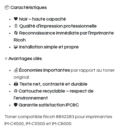
📦
Caractéristiques
🖤
Noir – haute capacité
📄
Qualité d’impression professionnelle
🔄
Reconnaissance immédiate par l’imprimante
Ricoh
🧩
Installation simple et propre
⭐
Avantages clés
💰
Économies importantes
par rapport au toner
original
🖨️
Texte net, contrasté et durable
♻️
Cartouche recyclable – respect de
l’environnement
🛡️
Garantie satisfaction IPC&C
Toner compatible Ricoh 8842283 pour imprimantes
IM‑C4500, IM‑C5500 et IM‑C6000.