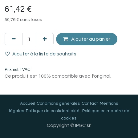
61,42
€
50,76
€
sans taxes
Ajouter au panier
Ajouter à la liste de souhaits
Prix net TVAC
Ce produit est 100% compatible avec l'original.
Accueil
Conditions générales
Contact
Mentions
légales
Politique de confidentialité
Politique en matière de
cookies
Copyright © IP&C srl