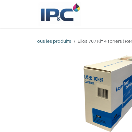
Se rendre au contenu
Accueil
Bou
Tous les produits
Elios 707 Kit 4 toners ( R