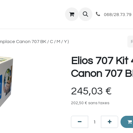
tique
Magasin
Commandes et livraisons
Co
068/28.73.79
emplace Canon 707 BK / C / M / Y )
Elios 707 Kit
Canon 707 BK 
245,03
€
202,50
€
sans taxes