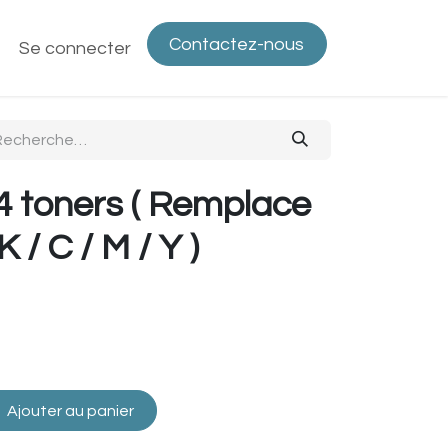
Contactez-nous
ntactez-nous
Se connecter
Politique de confidentialité
Bout
 4 toners ( Remplace
/ C / M / Y )
Ajouter au panier