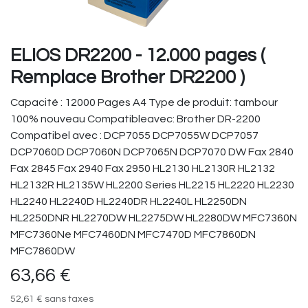
ELIOS DR2200 - 12.000 pages (
Remplace Brother DR2200 )
Capacité : 12000 Pages A4 Type de produit: tambour
100% nouveau Compatibleavec: Brother DR-2200
Compatibel avec : DCP7055 DCP7055W DCP7057
DCP7060D DCP7060N DCP7065N DCP7070 DW Fax 2840
Fax 2845 Fax 2940 Fax 2950 HL2130 HL2130R HL2132
HL2132R HL2135W HL2200 Series HL2215 HL2220 HL2230
HL2240 HL2240D HL2240DR HL2240L HL2250DN
HL2250DNR HL2270DW HL2275DW HL2280DW MFC7360N
MFC7360Ne MFC7460DN MFC7470D MFC7860DN
MFC7860DW
63,66
€
52,61
€
sans taxes