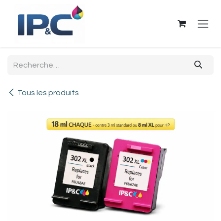
Se rendre au contenu
Tous les produits