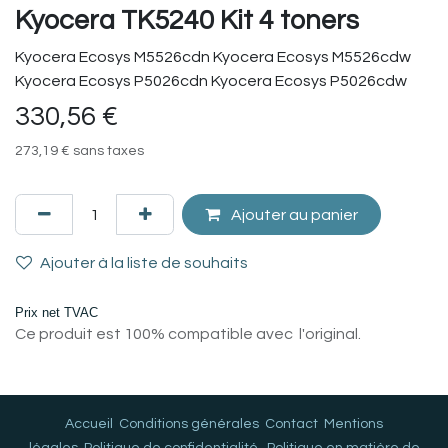
Kyocera TK5240 Kit 4 toners
Kyocera Ecosys M5526cdn Kyocera Ecosys M5526cdw
Kyocera Ecosys P5026cdn Kyocera Ecosys P5026cdw
330,56
€
273,19
€
sans taxes
Ajouter au panier
Ajouter à la liste de souhaits
Prix net TVAC
Ce produit est 100% compatible avec l'original.
Accueil
Conditions générales
Contact
Mentions
légales
Politique de confidentialité
Politique en matière de