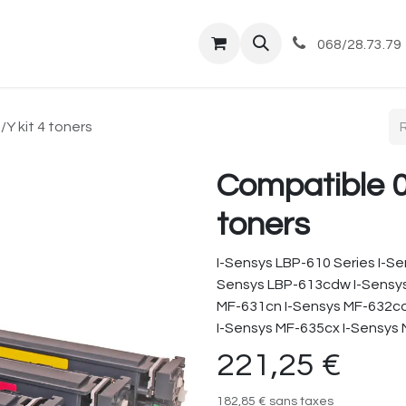
tique
Magasin
Commandes et livraisons
Co
068/28.73.79
Y kit 4 toners
Compatible 0
toners
I-Sensys LBP-610 Series I-S
Sensys LBP-613cdw I-Sensys
MF-631cn I-Sensys MF-632c
I-Sensys MF-635cx I-Sensys
221,25
€
182,85
€
sans taxes