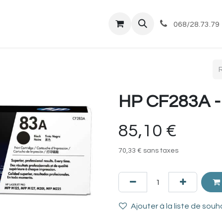
tique
Magasin
Commandes et livraisons
Co
068/28.73.79
HP CF283A -
85,10
€
70,33
€
sans taxes
Ajouter à la liste de souh