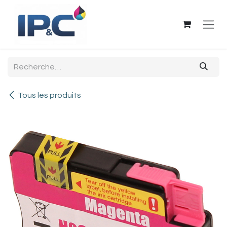
Se rendre au contenu
Tous les produits