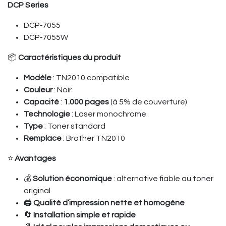
DCP Series
DCP‑7055
DCP‑7055W
📦
Caractéristiques du produit
Modèle
: TN2010 compatible
Couleur
: Noir
Capacité
:
1.000 pages
(à 5% de couverture)
Technologie
: Laser monochrome
Type
: Toner standard
Remplace
: Brother TN2010
⭐
Avantages
💰
Solution économique
: alternative fiable au toner
original
🖨️
Qualité d’impression nette et homogène
🔄
Installation simple et rapide