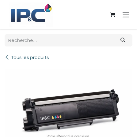
Se rendre au contenu
Tous les produits