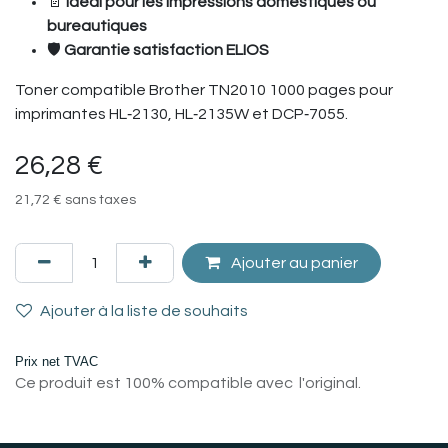
📄
Idéal pour les impressions domestiques ou
bureautiques
🛡️
Garantie satisfaction ELIOS
Toner compatible Brother TN2010 1000 pages pour
imprimantes HL‑2130, HL‑2135W et DCP‑7055.
26,28
€
21,72
€
sans taxes
Ajouter au panier
Ajouter à la liste de souhaits
Prix net TVAC
Ce produit est 100% compatible avec l'original.