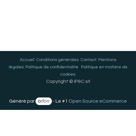
Accueil
Conditions générales
Contact
Mentions
légales
Politique de confidentialité
Politique en matière de
cookies
Copyright © IP&C srl
Généré par
- Le #1
Open Source eCommerce