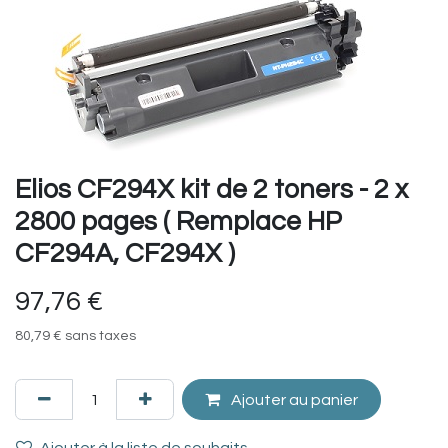
Elios CF294X kit de 2 toners - 2 x
2800 pages ( Remplace HP
CF294A, CF294X )
97,76
€
80,79
€
sans taxes
Ajouter au panier
Ajouter à la liste de souhaits