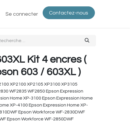
Contactez-nous
ntactez-nous
Se connecter
Politique de confidentialité
Bout
03XL Kit 4 encres (
on 603 / 603XL )
2100 XP2100 XP2105 XP3100 XP3105
30 WF2835 WF2850 Epson Expression
sion Home XP-3100 Epson Expression Home
Home XP-4100 Epson Expression Home XP-
2810DWF Epson Workforce WF-2830DWF
DWF Epson Workforce WF-2850DWF