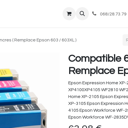
tique
Magasin
Commandes et livraisons
Co
068/28.73.79
ncres ( Remplace Epson 603 / 603XL )
Compatible 6
Remplace Eps
Epson Expression Home XP-
XP4100XP4105 WF2810 WF28
Home XP-2105 Epson Expres
XP-3105 Epson Expression 
4105 Epson Workforce WF-
Epson Workforce WF-2835