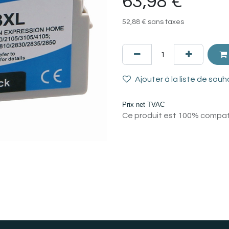
63,98
€
52,88
€
sans taxes
Ajouter à la liste de souh
Prix net TVAC
Ce produit est 100% compatib