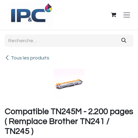
Se rendre au contenu
Tous les produits
Compatible TN245M - 2.200 pages
( Remplace Brother TN241 /
TN245 )