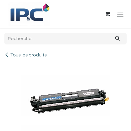
Se rendre au contenu
Tous les produits