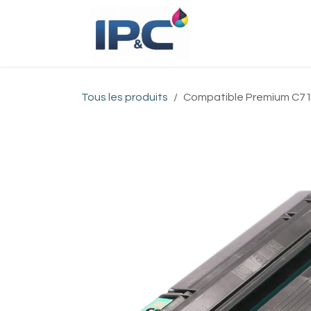
Se rendre au contenu
Accueil
Bou
Tous les produits
Compatible Premium C71