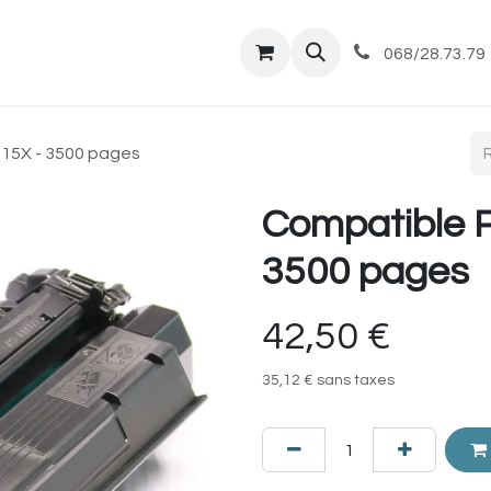
tique
Magasin
Commandes et livraisons
Co
068/28.73.79
15X - 3500 pages
Compatible 
3500 pages
42,50
€
35,12
€
sans taxes