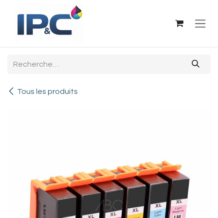
Se rendre au contenu
Tous les produits