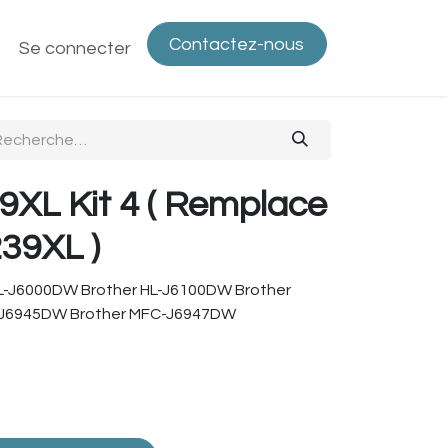
Contactez-nous
ntactez-nous
Se connecter
Politique de confidentialité
Bout
XL Kit 4 ( Remplace
39XL )
HL-J6000DW Brother HL-J6100DW Brother
-J6945DW Brother MFC-J6947DW