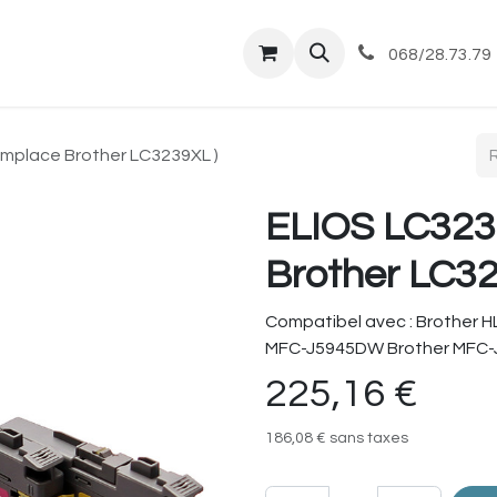
tique
Magasin
Commandes et livraisons
Co
068/28.73.79
emplace Brother LC3239XL )
ELIOS LC3239
Brother LC32
Compatibel avec : Brother 
MFC-J5945DW Brother MFC
225,16
€
186,08
€
sans taxes