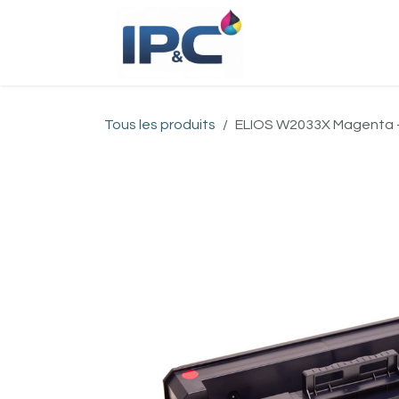
Se rendre au contenu
Accueil
Bou
Tous les produits
ELIOS W2033X Magenta -