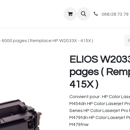
tique
Magasin
Commandes et livraisons
Co
068/28.73.79
 6000 pages ( Remplace HP W2033X - 415X )
ELIOS W2033
pages ( Rem
415X )
Convient pour : HP Color Las
M454dn HP Color Laserjet P
Series HP Color Laserjet Pr
M479fdn HP Color Laserjet P
M479fnw