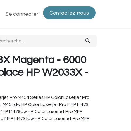
Contactez-nous
ntactez-nous
Se connecter
Politique de confidentialité
Bout
X Magenta - 6000
place HP W2033X -
erjet Pro M454 Series HP Color Laserjet Pro
ro M454dw HP Color Laserjet Pro MFP M479
o MFP M479dw HP Color Laserjet Pro MFP
ro MFP M479fdw HP Color Laserjet Pro MFP