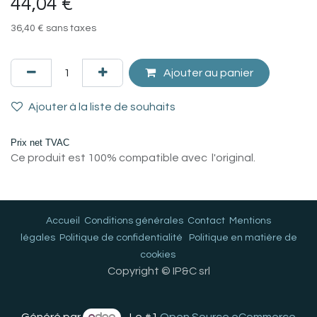
44,04
€
36,40
€
sans taxes
Ajouter au panier
Ajouter à la liste de souhaits
Prix net TVAC
Ce produit est 100% compatible avec l'original.
Accueil
Conditions générales
Contact
Mentions
légales
Politique de confidentialité
Politique en matière de
cookies
Copyright © IP&C srl
Généré par
- Le #1
Open Source eCommerce