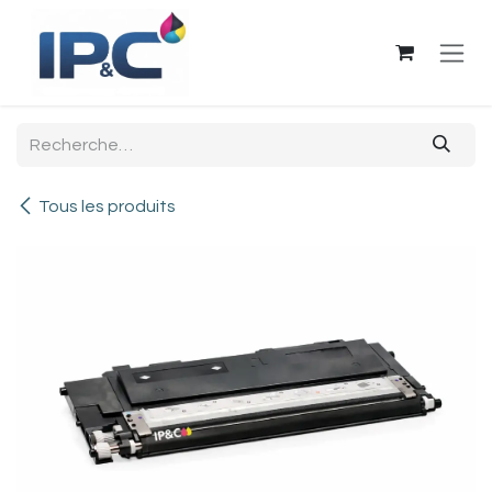
Se rendre au contenu
Tous les produits