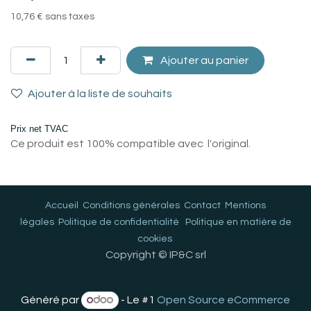
10,76
€
sans taxes
Ajouter au panier
Ajouter à la liste de souhaits
Prix net TVAC
Ce produit est 100% compatible avec l'original.
Accueil
Conditions générales
Contact
Mentions
légales
Politique de confidentialité
Politique en matière de
cookies
Copyright © IP&C srl
Généré par
- Le #1
Open Source eCommerce