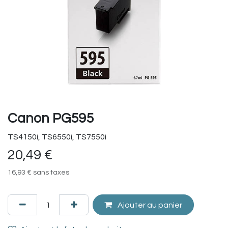
Canon PG595
TS4150i, TS6550i, TS7550i
20,49
€
16,93
€
sans taxes
Ajouter au panier