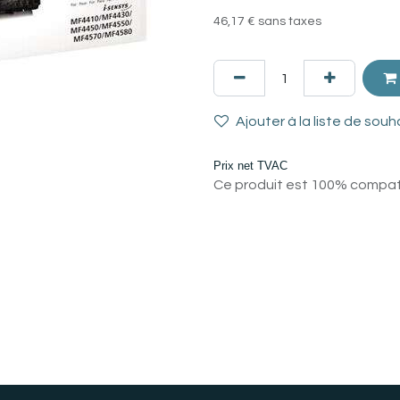
46,17
€
sans taxes
Ajouter à la liste de souh
Prix net TVAC
Ce produit est 100% compatib