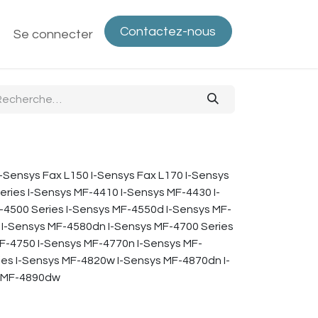
Contactez-nous
ntactez-nous
Se connecter
Politique de confidentialité
Bout
I-Sensys Fax L150 I-Sensys Fax L170 I-Sensys
eries I-Sensys MF-4410 I-Sensys MF-4430 I-
-4500 Series I-Sensys MF-4550d I-Sensys MF-
I-Sensys MF-4580dn I-Sensys MF-4700 Series
F-4750 I-Sensys MF-4770n I-Sensys MF-
es I-Sensys MF-4820w I-Sensys MF-4870dn I-
s MF-4890dw