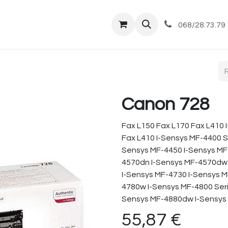
tique
Magasin
Commandes et livraisons
Co
068/28.73.79
Canon 728
Fax L150 Fax L170 Fax L410 
Fax L410 I-Sensys MF-4400 S
Sensys MF-4450 I-Sensys MF
4570dn I-Sensys MF-4570dw 
I-Sensys MF-4730 I-Sensys M
4780w I-Sensys MF-4800 Seri
Sensys MF-4880dw I-Sensy
55,87
€