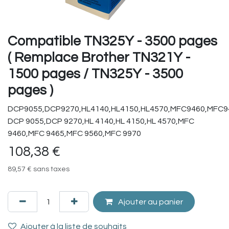
Compatible TN325Y - 3500 pages
( Remplace Brother TN321Y -
1500 pages / TN325Y - 3500
pages )
DCP9055,DCP9270,HL4140,HL4150,HL4570,MFC9460,MFC9
DCP 9055,DCP 9270,HL 4140,HL 4150,HL 4570,MFC
9460,MFC 9465,MFC 9560,MFC 9970
108,38
€
89,57
€
sans taxes
Ajouter au panier
Ajouter à la liste de souhaits