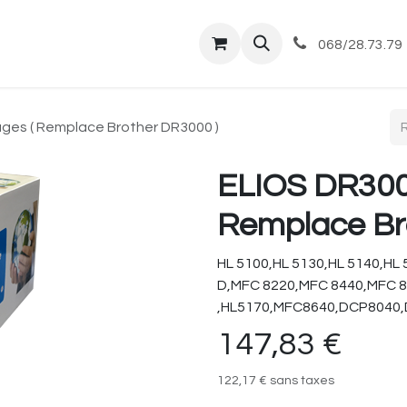
tique
Magasin
Commandes et livraisons
Co
068/28.73.79
ages ( Remplace Brother DR3000 )
ELIOS DR3000
Remplace Br
HL 5100,HL 5130,HL 5140,HL
D,MFC 8220,MFC 8440,MFC 8
,HL5170,MFC8640,DCP8040
147,83
€
122,17
€
sans taxes