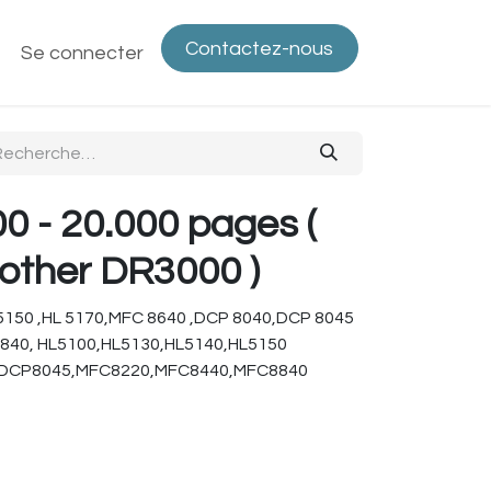
Contactez-nous
ntactez-nous
Se connecter
Politique de confidentialité
Bout
 - 20.000 pages (
other DR3000 )
 5150 ,HL 5170,MFC 8640 ,DCP 8040,DCP 8045
840, HL5100,HL5130,HL5140,HL5150
,DCP8045,MFC8220,MFC8440,MFC8840