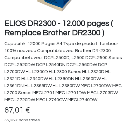
ELIOS DR2300 - 12.000 pages (
Remplace Brother DR2300 )
Capacité : 12000 Pages A4 Type de produit: tambour
100% nouveau Compatibleavec: Brother DR-2300
Compatibel avec : DCPL2500D, L2500 DCPL2500 Series
DCP L2520DW DCP L2540DN DCP L2560DW DCP
L2700DW HL L2300D HLL2300 Series HL L2320D HL
L2321D HL L2340DW HL L2360DN HLL2360DW HL
L2361DN HL-L2365DW HL-L2380DW MFC L2700DW MFC
L2700 Series MFCL2701 MFC L2701DW MFC L2703DW
MFC L2720DW MFC L2740CW MFCL2740DW
67,01
€
55,38
€
sans taxes