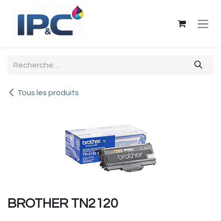
Se rendre au contenu
Tous les produits
BROTHER TN2120