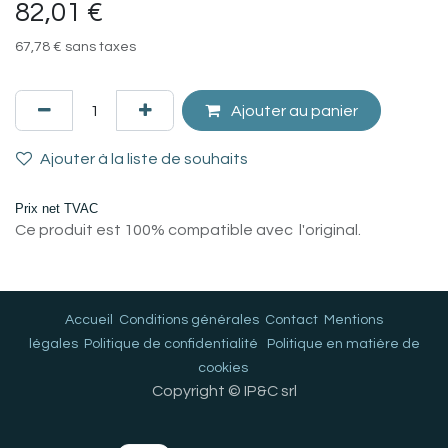
82,01
€
67,78
€
sans taxes
Ajouter au panier
Ajouter à la liste de souhaits
Prix net TVAC
Ce produit est 100% compatible avec l'original.
Accueil
Conditions générales
Contact
Mentions
légales
Politique de confidentialité
Politique en matière de
cookies
Copyright © IP&C srl