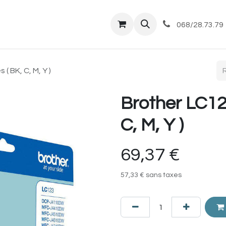
tique
Magasin
Commandes et livraisons
Co
068/28.73.79
( BK, C, M, Y )
Brother LC123
C, M, Y )
69,37
€
57,33
€
sans taxes