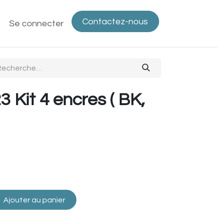
Contactez-nous
ntactez-nous
Se connecter
Politique de confidentialité
Bout
 Kit 4 encres ( BK,
Ajouter au panier