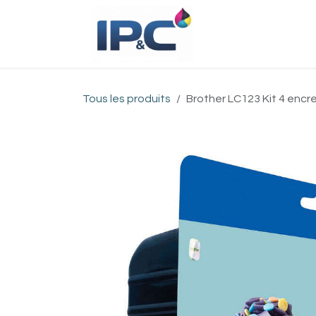
Se rendre au contenu
Accueil
Bou
Tous les produits
Brother LC123 Kit 4 encres 